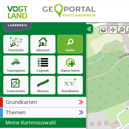
Flurstücke
Adressen
Suche
Tourenplaner
Legende
Eigene Daten
Lesezeichen
Messen
Koordinaten
Grundkarten
Themen
Meine Kartenauswahl