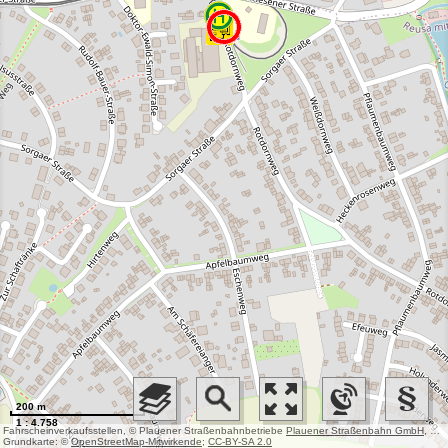
200 m
1 : 4.758
Fahrscheinverkaufsstellen, © Plauener Straßenbahnbetriebe
Plauener Straßenbahn GmbH
, Haltestellen (PSB), © Plauener Straßenbahnbetriebe
Grundkarte: ©
OpenStreetMap-Mitwirkende
;
CC-BY-SA 2.0