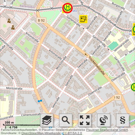
200 m
1 : 4.758
Fahrscheinverkaufsstellen, © Plauener Straßenbahnbetriebe
Plauener Straßenbahn GmbH
, Haltestellen (PSB), © Plauener Straßenbahnbetriebe
Grundkarte: ©
OpenStreetMap-Mitwirkende
;
CC-BY-SA 2.0