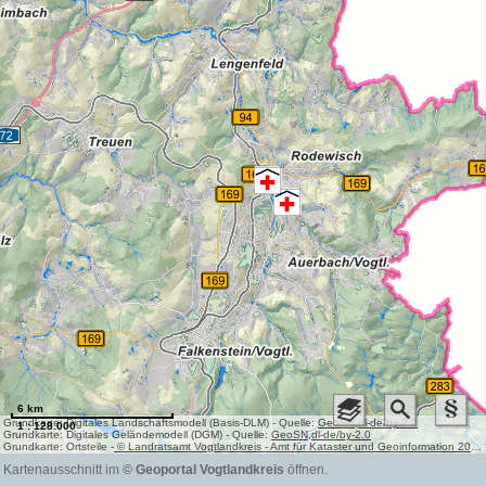
6 km
Grundkarte:
Digitales Landschaftsmodell (Basis-DLM) - Quelle:
GeoSN,
dl-de/by-2.0
1 : 128.000
Grundkarte:
Digitales Geländemodell (DGM) - Quelle:
GeoSN,
dl-de/by-2.0
Grundkarte:
Ortsteile -
© Landratsamt Vogtlandkreis - Amt für Kataster und Geoinformation 2026
Kartenausschnitt im
© Geoportal Vogtlandkreis
öffnen.