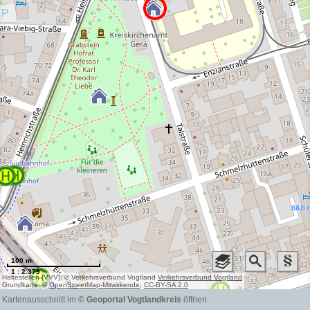
100 m
1 : 2.379
Haltestellen (VVV), © Verkehrsverbund Vogtland
Verkehrsverbund Vogtland
Grundkarte: ©
OpenStreetMap-Mitwirkende
;
CC-BY-SA 2.0
Kartenausschnitt im
© Geoportal Vogtlandkreis
öffnen.