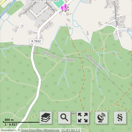
400 m
1 : 9.517
Grundkarte: ©
OpenStreetMap-Mitwirkende
;
CC-BY-SA 2.0